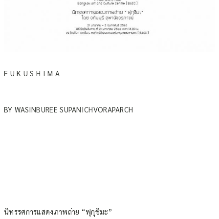
F U K U S H I M A
BY WASINBUREE SUPANICHVORAPARCH
นิทรรศการแสดงภาพถ่าย “ฟุกุชิมะ”