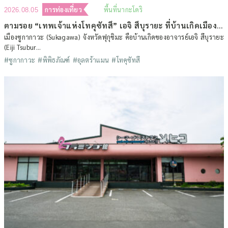
การท่องเที่ยว
พื้นที่นากะโดริ
2026.08.05
ตามรอย “เทพเจ้าแห่งโทคุซัทสึ” เอจิ สึบุรายะ ที่บ้านเกิดเมืองซูกากาวะ จังหวัดฟุกุชิมะ (ตอนที่ 1)
เมืองซูกากาวะ (Sukagawa) จังหวัดฟุกุชิมะ คือบ้านเกิดของอาจารย์เอจิ สึบุรายะ
(Eiji Tsubur...
#ซูกากาวะ
#พิพิธภัณฑ์
#อุลตร้าแมน
#โทคุซัทสึ