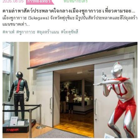
การท่องเที่ยว
พื้นที่นากะโดริ
2026.08.05
ตามล่าหาสัตว์ประหลาดใจกลางเมืองซูกากาวะ เที่ยวตามรอยดินแดนโทคุซัทสึ (ตอนที่ 2)
เมืองซูกากาวะ (Sukagawa) จังหวัดฟุกุชิมะ มีรูปปั้นสัตว์ประหลาดและฮีโร่อุลตร้า
แมนขนาดเท่า...
#คาเฟ่
#ซูกากาวะ
#อุลตร้าแมน
#โทคุซัทสึ