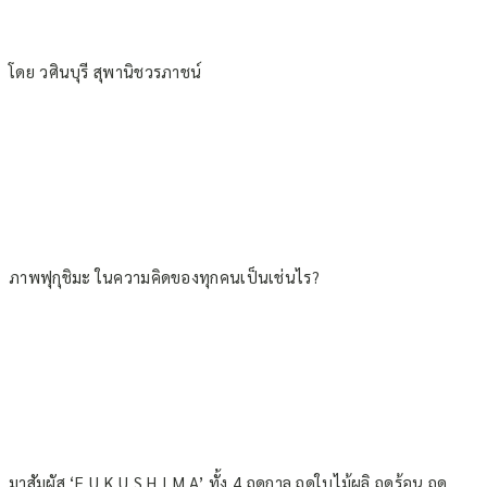
โดย วศินบุรี สุพานิชวรภาชน์
ภาพฟุกุชิมะ ในความคิดของทุกคนเป็นเช่นไร?
มาสัมผัส ‘F U K U S H I M A’ ทั้ง 4 ฤดูกาล ฤดูใบไม้ผลิ ฤดูร้อน ฤดู