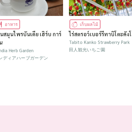
อาหาร
เก็บผลไม้
นสมุนไพรบันเดีย เฮิร์บ การ์
ไร่สตรอว์เบอร์รีทาบิโตะคัง
้น
Tabito Kanko Strawberry Park
田人観光いちご園
ndia Herb Garden
ンディアハーブガーデン