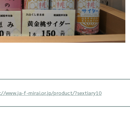
://www.ja-f-mirai.or.jp/product/?sextiary10