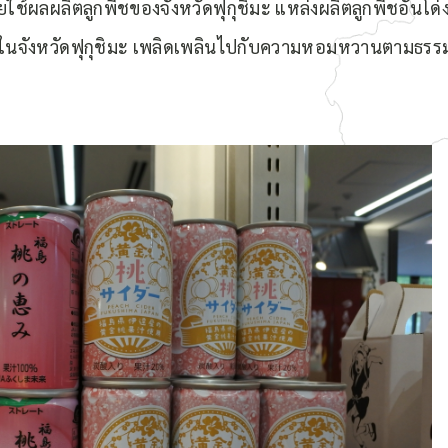
ยใช้ผลผลิตลูกพีชของจังหวัดฟุกุชิมะ แหล่งผลิตลูกพีชอันโด่
นจังหวัดฟุกุชิมะ เพลิดเพลินไปกับความหอมหวานตามธรรม