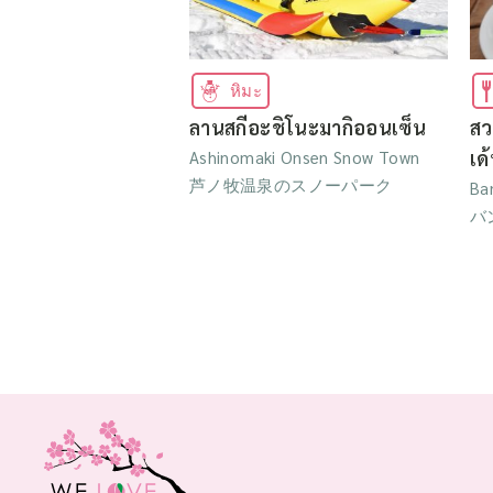
หิมะ
ลานสกีอะชิโนะมากิออนเซ็น
สว
เด
Ashinomaki Onsen Snow Town
芦ノ牧温泉のスノーパーク
Ba
バ