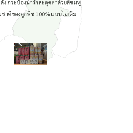
งดัง กระป๋องน่ารักสะดุดตาด้วยสีชมพู
ชาติของลูกพีช 100% แบบไม่เติม