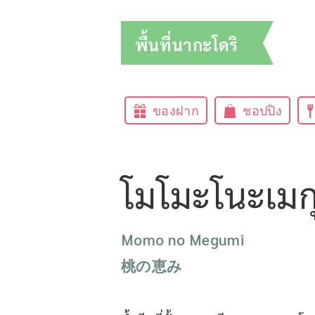
พื้นที่นากะโดริ
ของฝาก
ชอปปิง
โมโมะโนะเมกุ
Momo no Megumi
桃の恵み