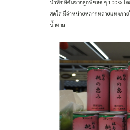
น้ำพีชที่คั้นจากลูกพีชสด ๆ 100% โด
สดใส มีจำหน่ายหลากหลายแห่งภายใ
น้ำตาล