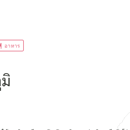
อาหาร
มิ