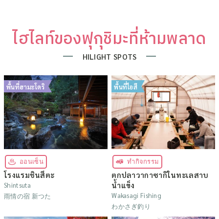
ไฮไลท์ของฟุกุชิมะที่ห้ามพลาด
HILIGHT SPOTS
พื้นที่ฮามะโดริ
พื้นที่ไอสึ
ออนเซ็น
ทำกิจกรรม
โรงแรมชินสึตะ
ตกปลาวากาซากิในทะเลสาบ
น้ำแข็ง
Shintsuta
Wakasagi Fishing
雨情の宿 新つた
わかさぎ釣り