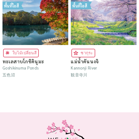
พื้นที่ไอสึ
พื้นที่ไอสึ
ใบไม้เปลี่ยนสี
ซากุระ
ทะเลสาบโกชิคินุมะ
แม่น้ำคันนงจิ
Goshikinuma Ponds
Kannonji River
五色沼
観音寺川