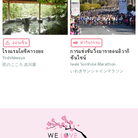
ออนเซ็น
ทำกิจกรรม
โรงแรมโยชิคาวะยะ
การแข่งขันวิ่งมาราธอนอิวากิ
ซันไชน์
Yoshikawaya
Iwaki Sunshine Marathon
匠のこころ 吉川屋
いわきサンシャインマラソン