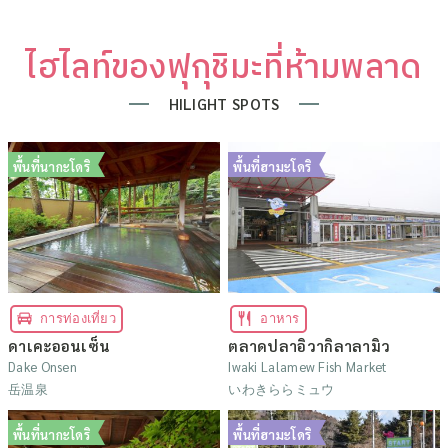
ไฮไลท์ของฟุกุชิมะที่ห้ามพลาด
HILIGHT SPOTS
พื้นที่นากะโดริ
พื้นที่ฮามะโดริ
การท่องเที่ยว
อาหาร
ดาเคะออนเซ็น
ตลาดปลาอิวากิลาลามิว
Dake Onsen
Iwaki Lalamew Fish Market
岳温泉
いわきららミュウ
พื้นที่นากะโดริ
พื้นที่ฮามะโดริ